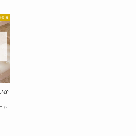
豆知識
いが
年の