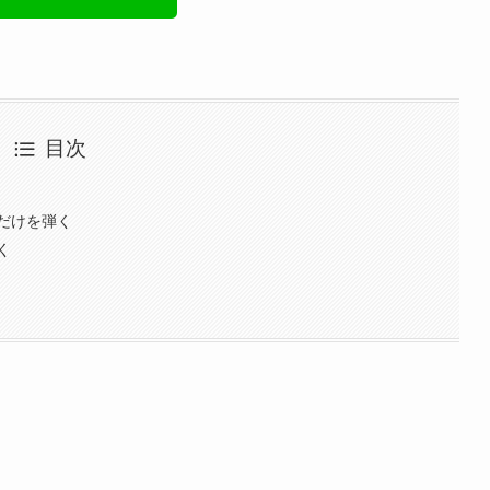
目次
だけを弾く
く