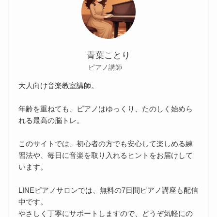
青葉ことり
ピアノ講師
大人向け音楽教室講師。
年齢を重ねても、ピアノはゆっくり、たのしく始めら
れる最高の脳トレ。
このサイトでは、初心者の方でも安心して楽しめる練
習法や、毎日に音楽を取り入れるヒントをお届けして
います。
LINEピアノサロンでは、無料の7日間ピアノ講座も配信
中です。
やさしく丁寧にサポートしますので、どうぞ気軽にの