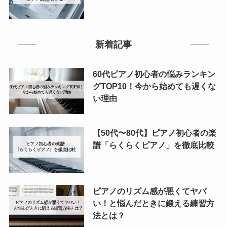
新着記事
60代ピアノ初心者の悩みランキン
グTOP10！今から始めても遅くな
い理由
【50代〜80代】ピアノ初心者の楽
譜「らくらくピアノ」を徹底比較
ピアノのリズム感が悪くてヤバ
い！と悩んだときに鍛える練習方
法とは？