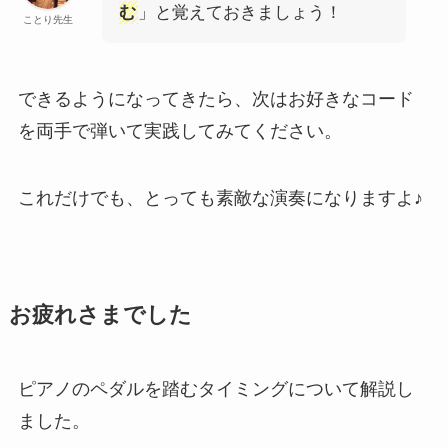
む
」と覚えておきましょう！
ことり先生
できるようになってきたら、次はお好きなコード
を両手で弾いて実践してみてください。
これだけでも、とっても素敵な演奏になりますよ♪
お疲れさまでした
ピアノのペダルを踏むタイミングについて解説し
ました。