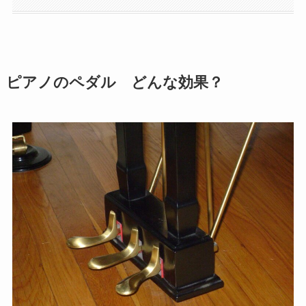
ピアノのペダル どんな効果？