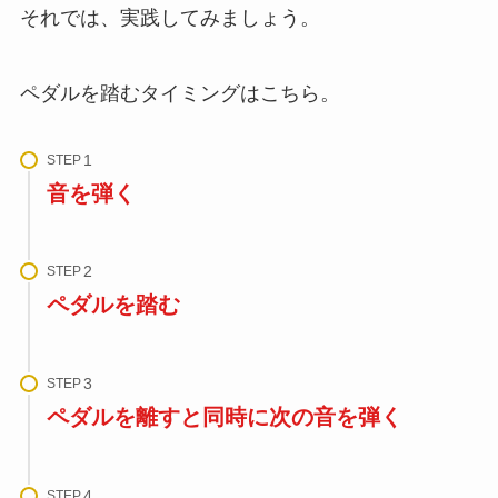
それでは、実践してみましょう。
ペダルを踏むタイミングはこちら。
STEP
音を弾く
STEP
ペダルを踏む
STEP
ペダルを離すと同時に次の音を弾く
STEP