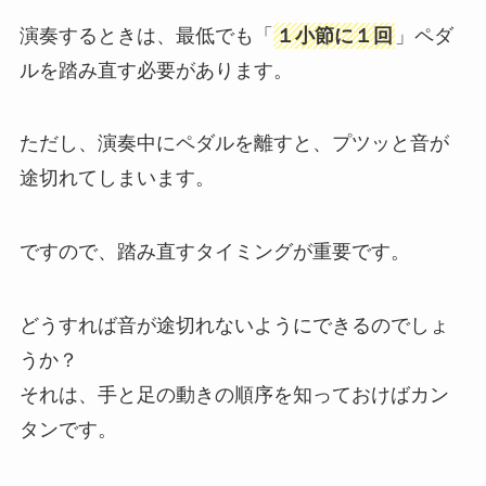
演奏するときは、最低でも「
１小節に１回
」ペダ
ルを踏み直す必要があります。
ただし、演奏中にペダルを離すと、プツッと音が
途切れてしまいます。
ですので、踏み直すタイミングが重要です。
どうすれば音が途切れないようにできるのでしょ
うか？
それは、手と足の動きの順序を知っておけばカン
タンです。