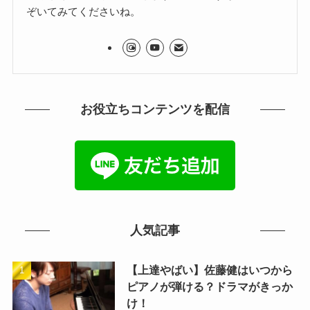
ぞいてみてくださいね。
お役立ちコンテンツを配信
人気記事
【上達やばい】佐藤健はいつから
ピアノが弾ける？ドラマがきっか
け！