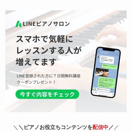
＼
＼ピアノお役立ちコンテンツを
配信中
／
／