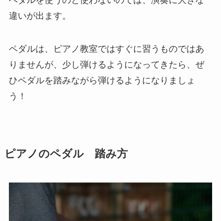
違いが出ます。
ペダルは、ピアノ教室ではすぐに習うものではあ
りませんが、少し弾けるようになってきたら、ぜ
ひペダルを踏みながら弾けるようになりましょ
う！
ピアノのペダル 踏み方