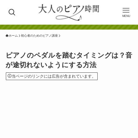
MENU
ホーム
初心者のためのピアノ講座
ピアノのペダルを踏むタイミングは？音
が途切れないようにする方法
当ページのリンクには広告が含まれています。