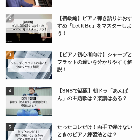
【初級編】ピアノ弾き語りにおす
すめ「Let It Be」をマスターしよ
う！
【ピアノ初心者向け】シャープと
フラットの違いを分かりやすく解
説！
【SNSで話題】朝ドラ「あんぱ
ん」の主題歌は？楽譜はある？
たったコレだけ！両手で弾けない
ときのピアノ練習法とは？