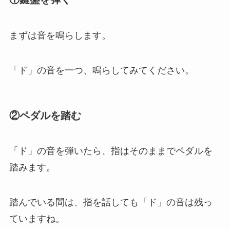
まずは音を鳴らします。
「ド」の音を一つ、鳴らしてみてください。
②ペダルを踏む
「ド」の音を弾いたら、指はそのままでペダルを
踏みます。
踏んでいる間は、指を話しても「ド」の音は残っ
ていますね。