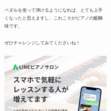
ペダルを使って弾けるようになれば、とても上手
くなったと思えますし、これこそがピアノの醍醐
味です。
ぜひチャレンジしてみてくださいね！