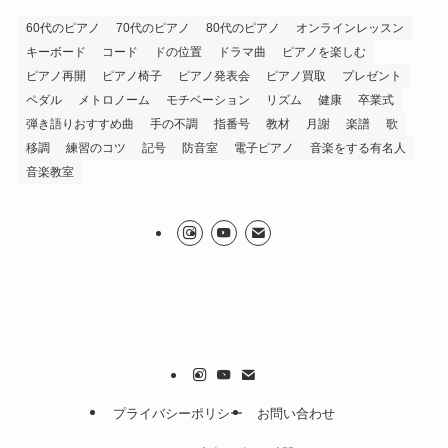
60代のピアノ
70代のピアノ
80代のピアノ
オンラインレッスン
キーボード
コード
ドの位置
ドラマ曲
ピアノを楽しむ
ピアノ再開
ピアノ椅子
ピアノ発表会
ピアノ買取
プレゼント
ペダル
メトロノーム
モチベーション
リズム
健康
卒業式
弾き語りおすすめ曲
手の不調
指番号
教材
月謝
楽譜
歌
移調
練習のコツ
記号
防音室
電子ピアノ
音楽をする有名人
音楽教室
プライバシーポリシー
お問い合わせ