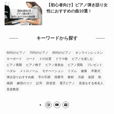
【初心者向け】ピアノ弾き語り女
性におすすめの曲10選！
キーワードから探す
60代のピアノ
70代のピアノ
80代のピアノ
オンラインレッスン
キーボード
コード
ドの位置
ドラマ曲
ピアノを楽しむ
ピアノ再開
ピアノ椅子
ピアノ発表会
ピアノ買取
プレゼント
ペダル
メトロノーム
モチベーション
リズム
健康
卒業式
弾き語りおすすめ曲
手の不調
指番号
教材
月謝
楽譜
歌
移調
練習のコツ
記号
防音室
電子ピアノ
音楽をする有名人
音楽教室